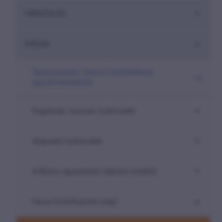
are-
HÍRKÖZLÉS
here##
MÉDIA
Tapasztalatok, biztosi intézkedések,
együttműködések
Fogalmak, hasznos tudnivalók
Alapvető tudnivalók
A Biztos egyeztetési eljárása (média)
Hova fordulhatunk még?