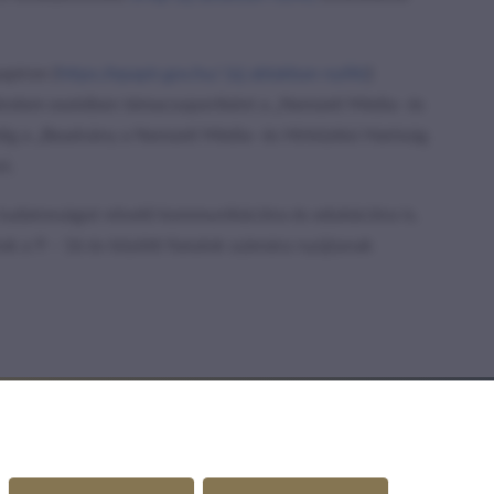
apíron (
https://epapir.gov.hu/
(új ablakban nyílik)
)
 kérelem esetében témacsoportként a „Nemzeti Média- és
dig a „Beadvány a Nemzeti Média- és Hírközlési Hatóság
ni.
s tudatosságot növelő kommunikációra és edukációra is.
 a 9 – 16 év közötti fiatalok számára nyújtanak