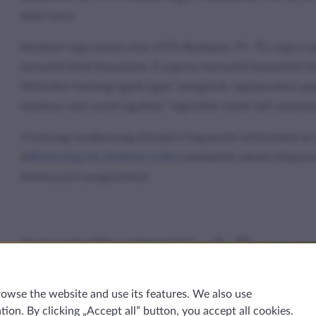
lehet tenni.
Kérelmet vagy postai úton (1525 Budapest, Pf. 75.) vagy e-p
keresztül lehet benyújtani. E-papíron keresztül benyújtott
Hírközlési Hatóság egyéb ügye” kategóriát, ügytípusként pe
máshova nem sorolt ügyében” legördülő mezőt kell választa
A hatósági tevékenység kiterjed a fogyasztói ismereteket é
A
Bűvösvölgy
(új ablakban nyílik)
médiaértés-oktató központok
élményszerű programokat.
Hasznosnak találta az információt?
rowse the website and use its features. We also use
ion. By clicking „Accept all” button, you accept all cookies.