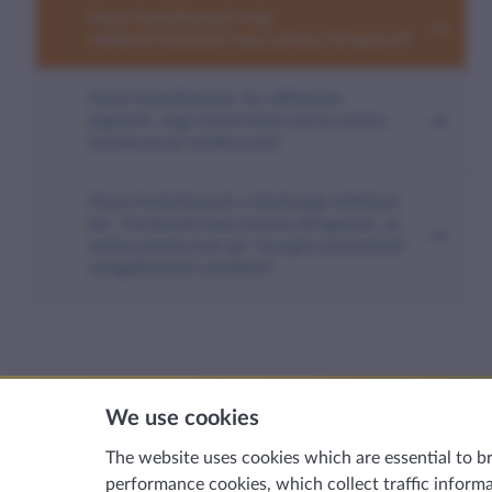
Hova fordulhatunk még
médiatartalommal kapcsolatos kifogással?
Hova fordulhatunk, ha vélhetően
jogsértő, vagy kiskorúakra káros online
tartalommal találkozunk?
Hova fordulhatunk a közösségi médiával
(pl.: Facebook) kapcsolatos kifogással, az
online platformot (pl. Google) üzemeltető
szolgáltatóval szemben?
We use cookies
The website uses cookies which are essential to b
performance cookies, which collect traffic informat