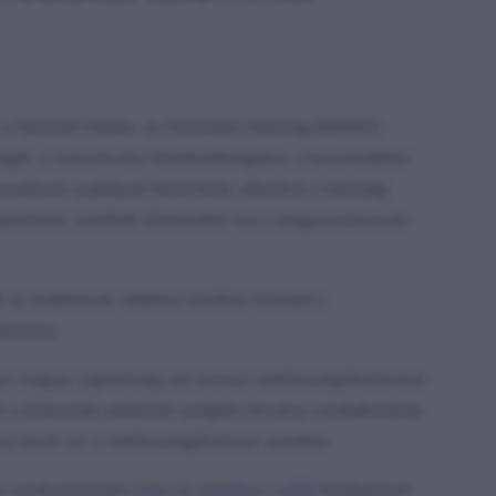
ve a Nemzeti Média- és Hírközlési Hatóság (NMHH)
gét, a műsorkvóta-kötelezettségekre, a kereskedelmi
onatkozó szabályok betartását, ellenőrzi a hatósági
ljesítését, emellett döntéseket hoz a kiegyensúlyozott
 és érdekeinek védelme körében kiterjed a
árására.
em magyar joghatóság alá tartozó médiaszolgáltatásokat
nt a kiskorúak védelmét szolgáló törvényi rendelkezések
ra kerül sor a médiaszolgáltatóval szemben.
e rendszeresített
űrlap
(új ablakban nyílik)
kitöltésével