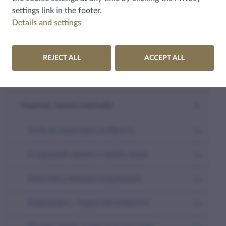
settings
link in the footer.
Details and settings
HÍRKÖZLÉS
MÉDIA
REJECT ALL
ACCEPT ALL
Tapasztalatok, biztosi intézkedések, együttműködések
Fogalmak, hasznos tudnivalók
Média és mesterséges intelligencia
A fogyasztók védelme a digitális térben
Elektronikus hírközlési szolgáltatások
Érdeksérelem – hogyan kell értelmezni?