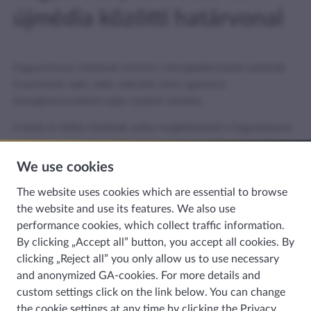
újmédia közötti határvonal
Hagyományos médiának minősül a tömegtájékoztatási eszközök
(nyomtatott sajtó, rádió, televízió) révén egyirányú
tömegkommunikáció útján nyújtott tartalom.
A tévés és rádiós tartalmak online megjelenésével a hagyományos
média és az
újmédia
közötti határvonal elmosódik, a tartalmak
többféle formában és csatornán jelennek meg. A rádióadók
We use cookies
mindinkább online, podcast vagy videós formában is elérhetővé
The website uses cookies which are essential to browse
teszik műsoraikat, ezek részleteit a közösségimédia-felületeken is
the website and use its features. We also use
terjesztik.
performance cookies, which collect traffic information.
By clicking „Accept all” button, you accept all cookies. By
clicking „Reject all” you only allow us to use necessary
Hasznosnak találta az információt?
and anonymized GA-cookies. For more details and
custom settings click on the link below. You can change
the cookie settings at any time by clicking the
Privacy