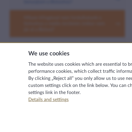
benyújtani a Biztoshoz?
Milyen kifogással nem fordulhatunk a
biztoshoz a média területén (mikor nem
jár el a Biztos)?
Mikor fordulhatunk a biztoshoz panasszal
a média területén? Milyen esetben
We use cookies
terjeszthető elő panasz?
The website uses cookies which are essential to b
performance cookies, which collect traffic informat
Az eljárás lefolytatása
By clicking „Reject all” you only allow us to use
custom settings click on the link below. You can c
Hova fordulhatunk még?
settings
link in the footer.
Details and settings