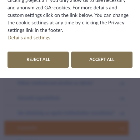
clicking „Reject all” you only allow us to use necessary
MÉDIA
and anonymized GA-cookies. For more details and
custom settings click on the link below. You can change
Tapasztalatok, biztosi intézkedések, együttműködések
the cookie settings at any time by clicking the
Privacy
settings
link in the footer.
Fogalmak, hasznos tudnivalók
Details and settings
Alapvető tudnivalók
REJECT ALL
ACCEPT ALL
A Biztos egyeztetési eljárása (média)
Milyen eredménnyel zárulhat az eljárás?
Irányadó jogszabályok
Van lehetőség az egyéni érdeksérelem orvoslására?
Határidők