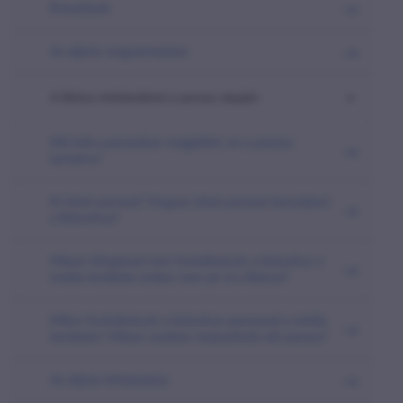
Értesítések
Az eljárás megszüntetése
A Biztos intézkedései a panasz alapján
Mit kell a panaszban megjelölni, mi a panasz
tartalma?
Ki tehet panaszt? Hogyan lehet panaszt benyújtani
a Biztoshoz?
Milyen kifogással nem fordulhatunk a biztoshoz a
média területén (mikor nem jár el a Biztos)?
Mikor fordulhatunk a biztoshoz panasszal a média
területén? Milyen esetben terjeszthető elő panasz?
Az eljárás lefolytatása