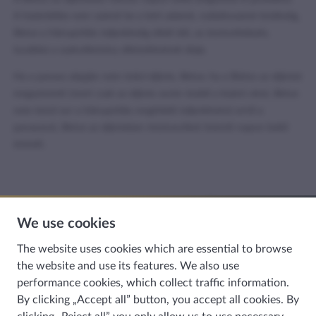
A határidőbe nem számít be a kért adatok, nyilatkozatok közléséig,
illetve a hiánypótlás teljesítéséig eltelt idő, az észrevételezés,
továbbá a szakvélemény elkészítésének ideje.
Ha a panasz alapján nem indul eljárás, illetve, ha a Biztos az eljárást
megszünteti (mert csak az eljárás során észleli a kizáró okot, illetve
nem kerül sor a hiánypótlás megfelelő teljesítésére) erről a
panaszost, illetve az eljárásban résztvevőket tizenöt napon belül
értesíti.
Hasznosnak találta az információt?
We use cookies
The website uses cookies which are essential to browse
the website and use its features. We also use
performance cookies, which collect traffic information.
HÍRKÖZLÉS
By clicking „Accept all” button, you accept all cookies. By