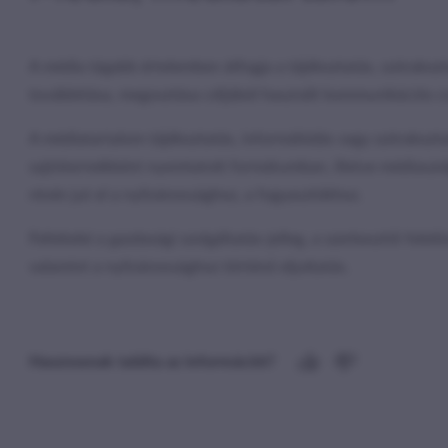
A média tágabb értelemben átfogja a tájékoztatás, szórakoztat
továbbítása, megosztása céljából használt kommunikációs c
A médiatartalom tájékoztatás, informálódás vagy szórakoztat
sajtótermékként nyomtatott formátumban, illetve médiaszolgá
révén jut el a nyilvánossághoz, a fogyasztókhoz.
Feltételei a gazdasági szolgáltatás-jelleg, a szerkesztői felelő
valamint a nyilvánossághoz történő eljuttatás.
Hasznosnak találta az információt?