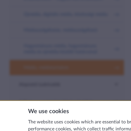
Újmédia, digitális média, közösségi média
Médiaszolgáltatás, médiaszolgáltató
Hagyományos média, hagyományos
média és újmédia közötti határvonal
Média, médiatartalom
Alapvető tudnivalók
A Biztos egyeztetési eljárása (média)
We use cookies
Hova fordulhatunk még?
The website uses cookies which are essential to b
performance cookies, which collect traffic informat