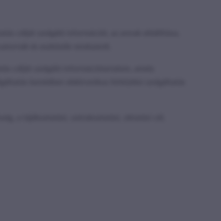
ás célját szolgáló információt, az annak előállítása,
satornák és eszközök rendszerét.
ás célját szolgáló információtartalom, amely
ltatás keretében elektronikus hírközlési szolgáltatás
sség, a tájékoztatási, szórakoztatási, oktatási cél,