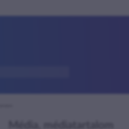
artalom
Média, médiatartalom