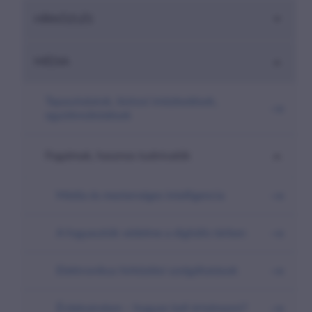
are-
HÍRKÖZLÉS
here##
MÉDIA
Tapasztalatok, biztosi intézkedések,
együttműködések
Fogalmak, hasznos tudnivalók
Média és mesterséges intelligencia
A fogyasztók védelme a digitális térben
Elektronikus hírközlési szolgáltatások
Érdeksérelem – hogyan kell értelmezni?