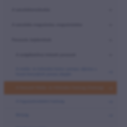
A szerződésmódosítás
A szerződés megszűnése, megszüntetése
Panaszok, bejelentések
A szolgáltatóhoz intézett panaszok
A média- és hírközlési biztos szerepe, eljárása a
hozzá benyújtott panasz alapján
A Nemzeti Média- és Hírközlési Hatóság (Hatóság)
A fogyasztóvédelmi hatóság
Bíróság