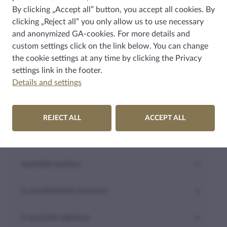
By clicking „Accept all” button, you accept all cookies. By
clicking „Reject all” you only allow us to use necessary
Hasznosnak találta az információt?
and anonymized GA-cookies. For more details and
custom settings click on the link below. You can change
the cookie settings at any time by clicking the
Privacy
settings
link in the footer.
Details and settings
HÍRKÖZLÉS
Gyakori kérdések
REJECT ALL
ACCEPT ALL
Általános tudnivalók
Szerződés tartalma
A szerződéskötés folyamata
A szerződés teljesítése