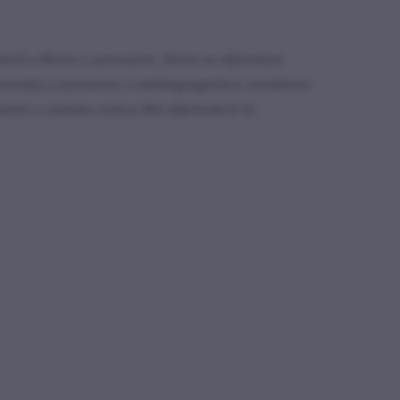
ről a Biztos a panaszost, illetve az eljárásban
ékoztatja a panaszost a médiaigazgatásra vonatkozó
mint a számára nyitva álló eljárásokról és