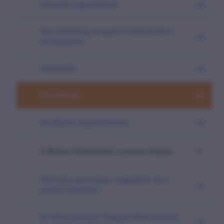
Irányadó jogszabályok
Van lehetőség az egyéni érdeksérelem
orvoslására?
Határidők
Értesítések
Az eljárás megszüntetése
A Biztos intézkedései a panasz alapján
Mit kell a panaszban megjelölni, mi a
panasz tartalma?
Ki tehet panaszt? Hogyan lehet panaszt