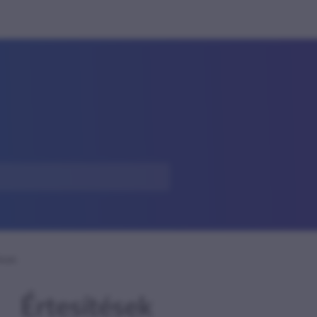
ések
Értesítések