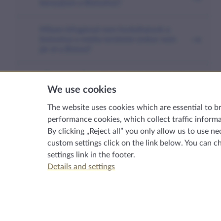
benyújtani a Biztoshoz?
Milyen kifogással nem fordulhatunk a
biztoshoz a média területén (mikor nem
jár el a Biztos)?
Mikor fordulhatunk a biztoshoz panasszal
a média területén? Milyen esetben
We use cookies
terjeszthető elő panasz?
The website uses cookies which are essential to b
performance cookies, which collect traffic informat
Az eljárás lefolytatása
By clicking „Reject all” you only allow us to use
custom settings click on the link below. You can c
Hova fordulhatunk még?
settings
link in the footer.
Details and settings