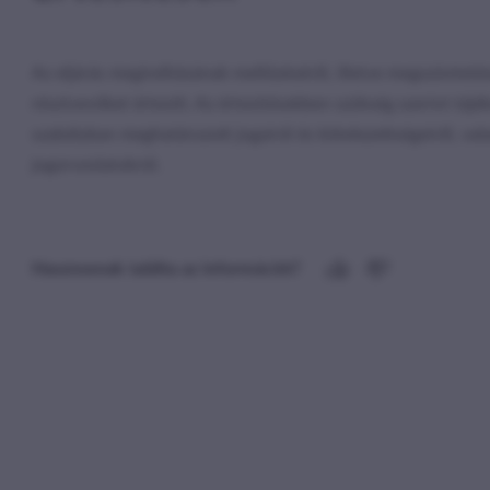
Az eljárás megindításának mellőzéséről, illetve megszüntetésé
résztvevőket értesíti. Az értesítésekben szükség szerint táj
szabályban meghatározott jogairól és kötelezettségeiről, vala
jogorvoslatokról.
Hasznosnak találta az információt?