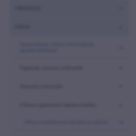
are-
HÍRKÖZLÉS
here##
MÉDIA
Tapasztalatok, biztosi intézkedések,
együttműködések
Fogalmak, hasznos tudnivalók
Alapvető tudnivalók
A Biztos egyeztetési eljárása (média)
Milyen eredménnyel zárulhat az eljárás?