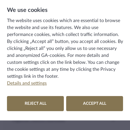
Hova fordulhatunk még médiatartalommal kapcsolatos
We use cookies
kifogással?
The website uses cookies which are essential to browse
Hova fordulhatunk, ha vélhetően jogsértő, vagy kiskorúakra
the website and use its features. We also use
káros online tartalommal találkozunk?
performance cookies, which collect traffic information.
Hova fordulhatunk a közösségi médiával (pl.: Facebook)
By clicking „Accept all” button, you accept all cookies. By
kapcsolatos kifogással, az online platformot (pl. Google)
üzemeltető szolgáltatóval szemben?
clicking „Reject all” you only allow us to use necessary
and anonymized GA-cookies. For more details and
custom settings click on the link below. You can change
the cookie settings at any time by clicking the
Privacy
HÍRKÖZLÉS
settings
link in the footer.
Details and settings
MÉDIA
REJECT ALL
ACCEPT ALL
Tapasztalatok, biztosi intézkedések, együttműködések
Fogalmak, hasznos tudnivalók